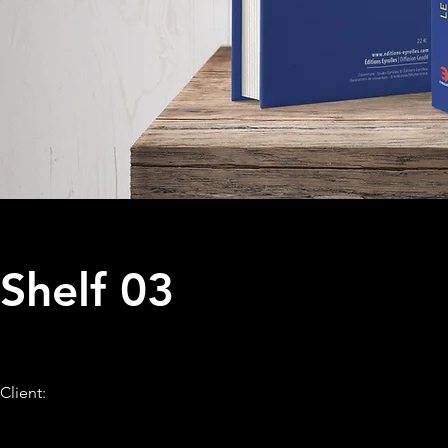
Shelf 03
Client: